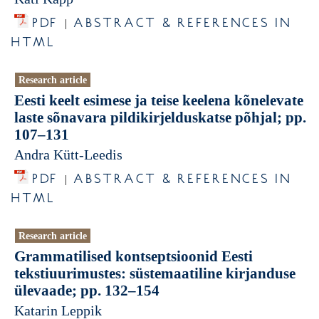
PDF
ABSTRACT & REFERENCES IN
|
HTML
Research article
Eesti keelt esimese ja teise keelena kõnelevate
laste sõnavara pildikirjelduskatse põhjal; pp.
107–131
Andra Kütt-Leedis
PDF
ABSTRACT & REFERENCES IN
|
HTML
Research article
Grammatilised kontseptsioonid Eesti
tekstiuurimustes: süstemaatiline kirjanduse
ülevaade; pp. 132–154
Katarin Leppik