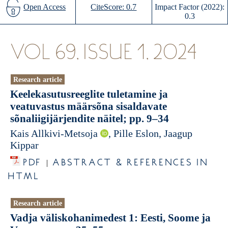
Open Access
CiteScore: 0.7
Impact Factor (2022):
0.3
VOL 69, ISSUE 1, 2024
Research article
Keelekasutusreeglite tuletamine ja
veatuvastus määrsõna sisaldavate
sõnaliigijärjendite näitel; pp. 9–34
Kais Allkivi-Metsoja
, Pille Eslon, Jaagup
Kippar
PDF
ABSTRACT & REFERENCES IN
|
HTML
Research article
Vadja väliskohanimedest 1: Eesti, Soome ja