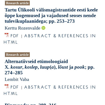
Research article
Tartu Ülikooli välismagistrantide eesti keele
õppe kogemused ja vajadused seoses nende
tulevikuplaanidega; pp. 253–273
Kerttu Rozenvalde
PDF
ABSTRACT & REFERENCES IN
|
HTML
Research article
Alternatiivseid etümoloogiaid
X.
kosur
,
koslep
,
luup
(
a
),
lõust
ja
pook
; pp.
274–285
Lembit Vaba
PDF
ABSTRACT & REFERENCES IN
|
HTML