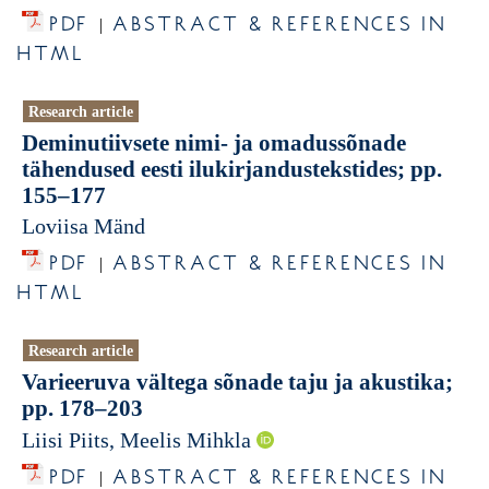
PDF
ABSTRACT & REFERENCES IN
|
HTML
Research article
Deminutiivsete nimi- ja omadussõnade
tähendused eesti ilukirjandustekstides; pp.
155–177
Loviisa Mänd
PDF
ABSTRACT & REFERENCES IN
|
HTML
Research article
Varieeruva vältega sõnade taju ja akustika;
pp. 178–203
Liisi Piits, Meelis Mihkla
PDF
ABSTRACT & REFERENCES IN
|