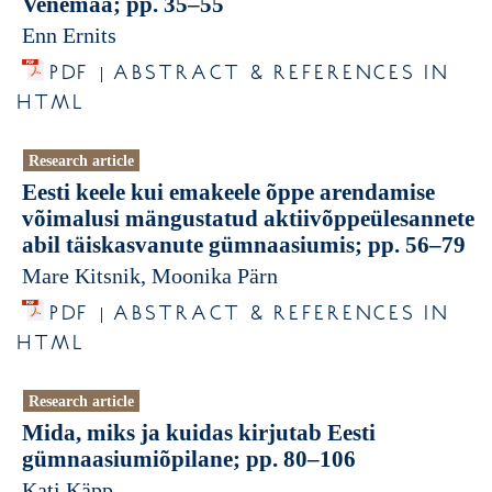
Venemaa; pp. 35–55
Enn Ernits
PDF
ABSTRACT & REFERENCES IN
|
HTML
Research article
Eesti keele kui emakeele õppe arendamise
võimalusi mängustatud aktiivõppeülesannete
abil täiskasvanute gümnaasiumis; pp. 56–79
Mare Kitsnik, Moonika Pärn
PDF
ABSTRACT & REFERENCES IN
|
HTML
Research article
Mida, miks ja kuidas kirjutab Eesti
gümnaasiumiõpilane; pp. 80–106
Kati Käpp