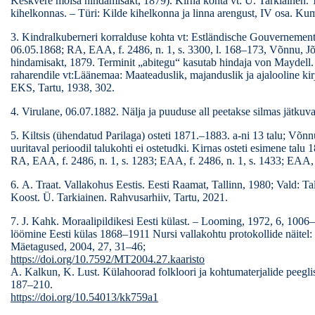
Keskvere mõisa hindamisakt, 1879). Kirna kohta vt: Ü. Tarkiainen. 
kihelkonnas. – Türi: Kilde kihelkonna ja linna arengust, IV osa. Ku
3. Kindralkuberneri korralduse kohta vt: Estländische Gouvernemen
06.05.1868; RA, EAA, f. 2486, n. 1, s. 3300, l. 168–173, Võnnu, J
hindamisakt, 1879. Terminit „abitegu“ kasutab hindaja von Maydell.
raharendile vt:Läänemaa: Maateaduslik, majanduslik ja ajalooline kirjeldus ١. Toim. H. Hab
EKS, Tartu, 1938, 302.
4. Virulane, 06.07.1882. Nälja ja puuduse all peetakse silmas jätkuv
5. Kiltsis (ühendatud Parilaga) osteti 1871.–1883. a-ni 13 talu; Võn
uuritaval perioodil talukohti ei ostetudki. Kirnas osteti esimene talu 
RA, EAA, f. 2486, n. 1, s. 1283; EAA, f. 2486, n. 1, s. 1433; EAA, f
6. A. Traat. Vallakohus Eestis. Eesti Raamat, Tallinn, 1980; Vald: 
Koost. Ü. Tarkiainen. Rahvusarhiiv, Tartu, 2021.
7. J. Kahk. Moraalipildikesi Eesti külast. – Looming, 1972, 6, 1006
löömine Eesti külas 1868–1911 Nursi vallakohtu protokollide näitel: 
Mäetagused, 2004, 27, 31–46;
https://doi.org/10.7592/MT2004.27.kaaristo
A. Kalkun, K. Lust. Külahoorad folkloori ja kohtumaterjalide peeglis
187–210.
https://doi.org/10.54013/kk759a1