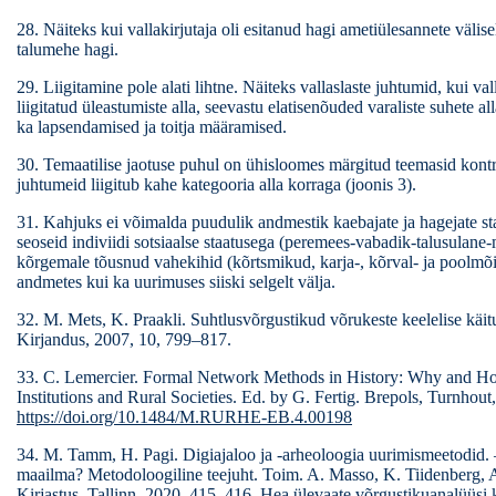
28. Näiteks kui vallakirjutaja oli esitanud hagi ametiülesannete välise
talumehe hagi.
29. Liigitamine pole alati lihtne. Näiteks vallaslaste juhtumid, kui v
liigitatud üleastumiste alla, seevastu elatisenõuded varaliste suhete all
ka lapsendamised ja toitja määramised.
30. Temaatilise jaotuse puhul on ühisloomes märgitud teemasid kontr
juhtumeid liigitub kahe kategooria alla korraga (joonis 3).
31. Kahjuks ei võimalda puudulik andmestik kaebajate ja hagejate sta
seoseid indiviidi sotsiaalse staatusega (peremees-vabadik-talusulane
kõrgemale tõusnud vahekihid (kõrtsmikud, karja-, kõrval- ja poolmõis
andmetes kui ka uurimuses siiski selgelt välja.
32. M. Mets, K. Praakli. Suhtlusvõrgustikud võrukeste keelelise käit
Kirjandus, 2007, 10, 799–817.
33. C. Lemercier. Formal Network Methods in History: Why and How
Institutions and Rural Societies. Ed. by G. Fertig. Brepols, Turnhou
https://doi.org/10.1484/M.RURHE-EB.4.00198
34. M. Tamm, H. Pagi. Digiajaloo ja -arheoloogia uurimismeetodid
maailma? Metodoloogiline teejuht. Toim. A. Masso, K. Tiidenberg, A.
Kirjastus, Tallinn, 2020, 415–416. Hea ülevaate võrgustikuanalüüsi 