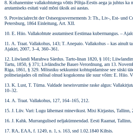
8. Kohanemine vallakohtutega võttis Põhja-Eestis aega ja juhtus ka ni
arutamiseks esitati vaid mõni üksik asi aastas.
9. Provincialrecht der Ostseegouvernements 3: Th., Liv-, Est- und Cu
Petersburg, 1864 Einleitung, Art. XII.
10. E. Hiio. Vallakohtute asutamisest Eestimaa kubermangus. – Ajalo
11. A. Traat. Vallakohus, 143; T. Anepaio. Vallakohus – kas ainult t
Ajakiri, 2007, 3–4, 360–361.
12. Liiwlandi Marahwa Säedus. Tarto-linan 1820, § 101; Liiwlandi
Tartu, 1850, § 371; Livländische Bauer-Verordnung, am 13. Novembe
Riga, 1861, § 329. Mõisniku sekkumist kohtupidamisse see siiski täiel
politseiasjades oli mõisal olnud kogukonna üle suur võim: E. Hiio. V
13. K. Lust, T. Türna. Valdade iseseisvumise raske algus: Vallakirj
10–32.
14. A. Traat. Vallakohus, 127, 164–165, 212.
15. J. Liiv. Vari: Lugu lähemast minevikust. Mixi Kirjastus, Tallinn,
16. J. Kahk. Murrangulised neljakümnendad. Eesti Raamat, Tallinn,
17. RA, EAA, f. 1249, n. 1, s. 163, snd 1.02.1840 Kiltsis.