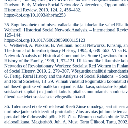
Davison. Early Modern Social Networks: Antecedents, Opportunitie
Historical Review, 2019, 124, 2, 456–482.
https://doi.org/10.1093/ahr/rhz253
35. Sugulussuhete uurimisest vallaelanike ja taluelanike vahel Riia li
Wetherell. Historical Social Network Analysis. – International Revie
125–144;
https://doi.org/10.1017/S0020859000115123
C. Wetherell, A. Plakans, B. Wellman. Social Networks, Kinship, a
The Journal of Interdisciplinary History, 1994, 4, 639–663. Vt ka B.
Network Analysis of Historical Communities: Some Questions from th
History of the Family, 1996, 1, 97–121. Ühiskondlike liikumiste koht
Networks of Revolutionary Workers: Socialist Red Women in Finland
of Social History, 2019, 2, 279–307. Võrgustikuanalüüsi rakendamises
G. Fertig. Rural History and the Analysis of Social Relations. – Socia
and Rural Societies, 13–29. Viimati viidatud kogumikku koondatud 
suhtlusvõrgustike võimalikku majanduslikku kasu, sotsiaalse kapital
sotsiaalset kapitali) majanduslikuks kapitaliks muundamist soodustavai
ühenduste teket sotsiaalsete võrgustike baasil.
36. Tulemused ei ole võrreldavad Reeli Ziuse omadega, sest siinses a
uurimise jaoks selekteeritud protokolle; Zius arvutas juhtumite temaat
protokollide üldmassiivi põhjal: R. Zius. Pärnumaa vallakohtute 1870
ajalooallikana. Magistritöö. Juh. A. Must. Tartu Ülikool, Tartu, 200