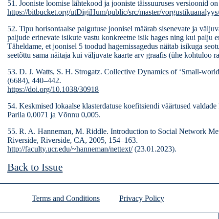
51. Jooniste loomise lähtekood ja jooniste täissuuruses versioonid o
https://bitbucket.org/utDigiHum/public/src/master/vorgustikuanalyy
52. Tipu horisontaalse paigutuse joonisel määrab sisenevate ja väljuva
paljude erinevate isikute vastu konkreetne isik hages ning kui palju e
Täheldame, et joonisel 5 toodud hagemissagedus näitab isikuga seot
seetõttu sama näitaja kui väljuvate kaarte arv graafis (ühe kohtuloo r
53. D. J. Watts, S. H. Strogatz. Collective Dynamics of ‘Small-worl
(6684), 440–442.
https://doi.org/10.1038/30918
54. Keskmised lokaalse klasterdatuse koefitsiendi väärtused valdade 
Parila 0,0071 ja Võnnu 0,005.
55. R. A. Hanneman, M. Riddle. Introduction to Social Network Meth
Riverside, Riverside, CA, 2005, 154–163.
http://faculty.ucr.edu/~hanneman/nettext/
(23.01.2023).
Back to Issue
Terms and Conditions
Privacy Policy