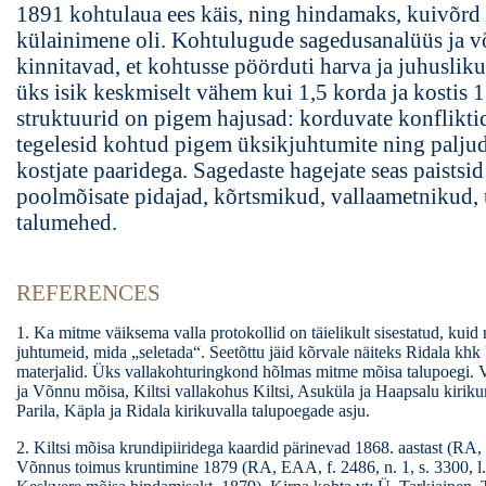
1891 kohtulaua ees käis, ning hindamaks, kuivõrd
külainimene oli. Kohtulugude sagedusanalüüs ja v
kinnitavad, et kohtusse pöörduti harva ja juhuslikul
üks isik keskmiselt vähem kui 1,5 korda ja kostis 
struktuurid on pigem hajusad: korduvate konflikt
tegelesid kohtud pigem üksikjuhtumite ning paljud
kostjate paaridega. Sagedaste hagejate seas paistsid 
poolmõisate pidajad, kõrtsmikud, vallaametnikud,
talumehed.
REFERENCES
1. Ka mitme väiksema valla protokollid on täielikult sisestatud, kuid 
juhtumeid, mida „seletada“. Seetõttu jäid kõrvale näiteks Ridala kh
materjalid. Üks vallakohturingkond hõlmas mitme mõisa talupoegi. 
ja Võnnu mõisa, Kiltsi vallakohus Kiltsi, Asuküla ja Haapsalu kirik
Parila, Käpla ja Ridala kirikuvalla talupoegade asju.
2. Kiltsi mõisa krundipiiridega kaardid pärinevad 1868. aastast (RA,
Võnnus toimus kruntimine 1879 (RA, EAA, f. 2486, n. 1, s. 3300, l