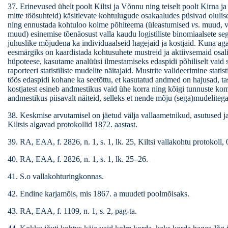
37. Erinevused ühelt poolt Kiltsi ja Võnnu ning teiselt poolt Kirna ja 
mitte töösuhteid) käsitlevate kohtulugude osakaaludes püsivad olulisena
ning ennustada kohtuloo kolme põhiteema (üleastumised
vs
. muud, 
muud) esinemise tõenäosust valla kaudu logistiliste binomiaalsete se
juhuslike mõjudena ka individuaalseid hagejaid ja kostjaid. Kuna a
eesmärgiks on kaardistada kohtusuhete mustreid ja aktiivsemaid osalisi, 
hüpoteese, kasutame analüüsi ilmestamiseks edaspidi põhiliselt vaid s
raporteeri statistiliste mudelite näitajaid. Mustrite valideerimine statist
töös edaspidi kohane ka seetõttu, et kasutatud andmed on hajusad, ta
kostjatest esineb andmestikus vaid ühe korra ning kõigi tunnuste ko
andmestikus piisavalt näiteid, selleks et nende mõju (sega)mudelitega
38. Keskmise arvutamisel on jäetud välja vallaametnikud, asutused ja m
Kiltsis algavad protokollid 1872. aastast.
39. RA, EAA, f. 2826, n. 1, s. 1, lk. 25, Kiltsi vallakohtu protokoll,
40. RA, EAA, f. 2826, n. 1, s. 1, lk. 25–26.
41. S.o vallakohturingkonnas.
42. Endine karjamõis, mis 1867. a muudeti poolmõisaks.
43. RA, EAA, f. 1109, n. 1, s. 2, pag-ta.