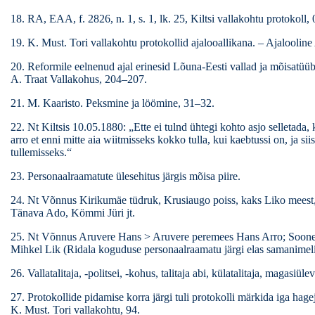
18. RA, EAA, f. 2826, n. 1, s. 1, lk. 25, Kiltsi vallakohtu protokoll,
19. K. Must. Tori vallakohtu protokollid ajalooallikana. – Ajalooline 
20. Reformile eelnenud ajal erinesid Lõuna-Eesti vallad ja mõisatüüb
A. Traat Vallakohus, 204–207.
21. M. Kaaristo. Peksmine ja löömine, 31–32.
22. Nt Kiltsis 10.05.1880: „Ette ei tulnd ühtegi kohto asjo selletad
arro et enni mitte aia wiitmisseks kokko tulla, kui kaebtussi on, ja si
tullemisseks.“
23. Personaalraamatute ülesehitus järgis mõisa piire.
24. Nt Võnnus Kirikumäe tüdruk, Krusiaugo poiss, kaks Liko meest
Tänava Ado, Kömmi Jüri jt.
25. Nt Võnnus Aruvere Hans > Aruvere peremees Hans Arro; Soone 
Mihkel Lik (Ridala koguduse personaalraamatu järgi elas samanimel
26. Vallatalitaja, -politsei, -kohus, talitaja abi, külatalitaja, magasiüle
27. Protokollide pidamise korra järgi tuli protokolli märkida iga hagej
K. Must. Tori vallakohtu, 94.