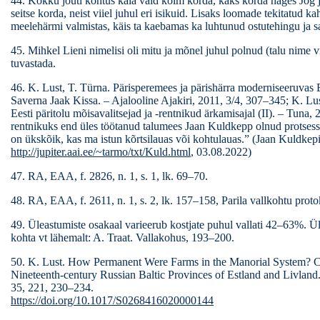
44. Kokku jõuti kohtus käia vaid kolm korda, kaks korda hages Jõg 
seitse korda, neist viiel juhul eri isikuid. Lisaks loomade tekitatud kah
meelehärmi valmistas, käis ta kaebamas ka luhtunud ostutehingu ja s
45. Mihkel Lieni nimelisi oli mitu ja mõnel juhul polnud (talu nime 
tuvastada.
46. K. Lust, T. Türna. Pärisperemees ja pärishärra moderniseeruvas E
Saverna Jaak Kissa. – Ajalooline Ajakiri, 2011, 3/4, 307–345; K. Lu
Eesti päritolu mõisavalitsejad ja -rentnikud ärkamisajal (II). – Tuna,
rentnikuks end üles töötanud talumees Jaan Kuldkepp olnud protsessi
on ükskõik, kas ma istun kõrtsilauas või kohtulauas.” (Jaan Kuldkep
http://jupiter.aai.ee/~tarmo/txt/Kuld.html
, 03.08.2022)
47. RA, EAA, f. 2826, n. 1, s. 1, lk. 69–70.
48. RA, EAA, f. 2611, n. 1, s. 2, lk. 157–158, Parila vallkohtu proto
49. Üleastumiste osakaal varieerub kostjate puhul vallati 42–63%. Ü
kohta vt lähemalt: A. Traat. Vallakohus, 193–200.
50. K. Lust. How Permanent Were Farms in the Manorial System? 
Nineteenth-century Russian Baltic Provinces of Estland and Livland
35, 221, 230–234.
https://doi.org/10.1017/S0268416020000144