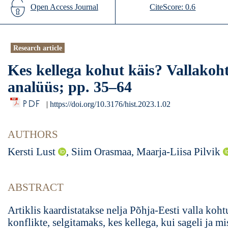
Open Access Journal
CiteScore: 0.6
Research article
Kes kellega kohut käis?
Vallakoh
analüüs; pp. 35–64
PDF
|
https://doi.org/10.3176/hist.2023.1.02
AUTHORS
Kersti Lust
, Siim Orasmaa, Maarja-Liisa Pilvik
ABSTRACT
Artiklis kaardistatakse nelja Põhja-Eesti valla koh
konflikte, selgitamaks, kes kellega, kui sageli ja mi